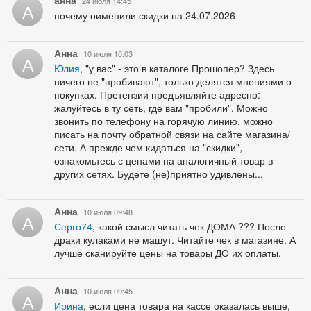
24 июля 14:45
А
почему оименили скидки на 24.07.2026
Анна
10 июля 10:03
А
Юлия
, "у вас" - это в каталоге Прошопер? Здесь
ничего не "пробивают", только делятся мнениями о
покупках. Претензии предъявляйте адресно:
жалуйтесь в ту сеть, где вам "пробили". Можно
звонить по телефону на горячую линию, можно
писать на почту обратной связи на сайте магазина/
сети. А прежде чем кидаться на "скидки",
ознакомьтесь с ценами на аналогичный товар в
других сетях. Будете (не)приятно удивлены...
Анна
10 июля 09:48
А
Серго74
, какой смысл читать чек ДОМА ??? После
драки кулаками не машут. Читайте чек в магазине. А
лучше сканируйте цены на товары ДО их оплаты.
Анна
10 июля 09:45
А
Ирина
, если цена товара на кассе оказалась выше,