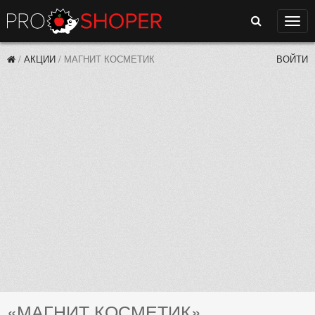
Поиск
Нави
/
АКЦИИ
/
МАГНИТ КОСМЕТИК
ВОЙТИ
«МАГНИТ КОСМЕТИК»