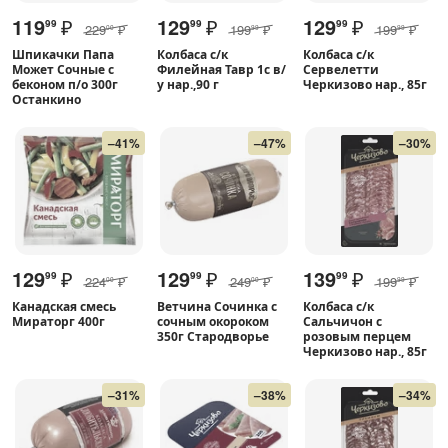
119
₽
129
₽
129
₽
99
99
99
229
₽
199
₽
199
₽
00
99
99
Шпикачки Папа
Колбаса с/к
Колбаса с/к
Может Сочные с
Филейная Тавр 1с в/
Сервелетти
беконом п/о 300г
у нар.,90 г
Черкизово нар., 85г
Останкино
–41%
–47%
–30%
129
₽
129
₽
139
₽
99
99
99
224
₽
249
₽
199
₽
00
00
99
Канадская смесь
Ветчина Сочинка с
Колбаса с/к
Мираторг 400г
сочным окороком
Сальчичон с
350г Стародворье
розовым перцем
Черкизово нар., 85г
–31%
–38%
–34%