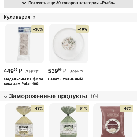
Показать еще 30 товаров категории «Рыба»
Кулинария
2
–36%
–10%
449
₽
539
₽
99
90
714
₽
599
₽
00
90
Медальоны из филе
Салат Столичный
хека зам Polar 400г
Замороженные продукты
104
–43%
–51%
–45%