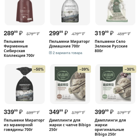
289
₽
299
₽
319
₽
99
99
99
579
₽
479
₽
459
₽
00
00
00
Пельмени
Пельмени Мираторг
Пельмени Село
Фирменные
Домашние 700г
Зеленое Русские
Сибирская
800г
2 варианта товара
Коллекция 700г
–50%
–39%
–30%
339
₽
349
₽
399
₽
99
99
99
689
₽
579
₽
579
₽
00
00
00
Пельмени Мираторг
Дамплинги для
Дамплинги для
из мраморной
жарки с чапче Bibigo
жарки
говядины 700г
250г
оригинальные
Bibigo 250г