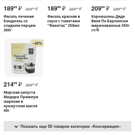
189
₽
189
₽
209
₽
99
99
99
264
₽
264
₽
289
₽
00
00
00
Фасоль печеная
Фасоль красная в
Корнишоны Дядя
Бондюэль со
соусе с томатами
Ваня По Берлински
сладким перцем
"Фахитас" 350мл
маринованные 350г
360г
ст/б
–20%
214
₽
99
269
₽
00
Морская капуста
Мидори Премиум
жареная в
кунжутном масле
40г
Показать еще 55 товаров категории «Консервация»