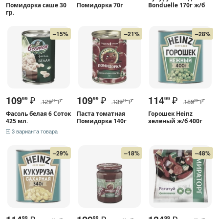
Помидорка саше 30
Помидорка 70г
Bonduelle 170г ж/б
гр.
–15%
–21%
–28%
109
₽
109
₽
114
₽
99
99
99
129
₽
139
₽
159
₽
99
99
99
Фасоль белая 6 Соток
Паста томатная
Горошек Heinz
425 мл.
Помидорка 140г
зеленый ж/б 400г
3 варианта товара
–29%
–18%
–48%
99
99
99