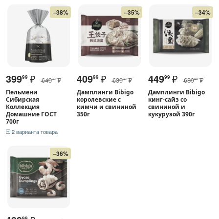
–38%
–35%
–34%
399
₽
409
₽
449
₽
99
99
99
649
₽
639
₽
689
₽
00
00
00
Пельмени
Дамплинги Bibigo
Дамплинги Bibigo
Сибирская
королевские с
кинг-сайз со
Коллекция
кимчи и свининой
свининой и
Домашние ГОСТ
350г
кукурузой 390г
700г
2 варианта товара
–36%
99