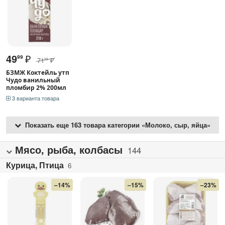
49
₽
99
71
₽
99
БЗМЖ Коктейль утп
Чудо ванильный
пломбир 2% 200мл
3 варианта товара
Показать еще 163 товара категории «Молоко, сыр, яйца»
Мясо, рыба, колбасы
144
Курица, Птица
6
–14%
–15%
–23%