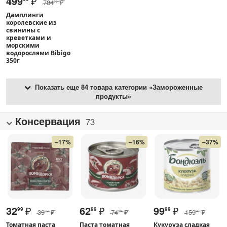
499
₽
784
₽
00
Дамплинги
королевские из
свинины с
креветками и
морскими
водорослями Bibigo
350г
Показать еще 84 товара категории «Замороженные
продукты»
Консервация
73
–17%
–16%
–37%
32
₽
62
₽
99
₽
99
99
99
39
₽
74
₽
159
₽
99
99
99
Томатная паста
Паста томатная
Кукуруза сладкая