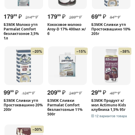
179
₽
179
₽
69
₽
99
99
99
214
₽
289
₽
84
₽
00
00
99
БЗМЖ Молоко утп
Кокосовое молоко
БЗМЖ Сливки утп
Parmalat Comfort
Aroy-D 17% 400мл ж/
Простоквашино 10%
безлактозное 3,5%
б
205г
1л
–20%
–15%
–38%
99
₽
209
₽
29
₽
99
99
99
124
₽
249
₽
48
₽
99
00
99
БЗМЖ Сливки утп
БЗМЖ Сливки
БЗМЖ Продукт к/
Простоквашино 20%
Parmalat Comfort
мол Actimuno Kids
200г
безлактозные 11%
клубника 1,5% 95г
500г
12 вариантов товара
–30%