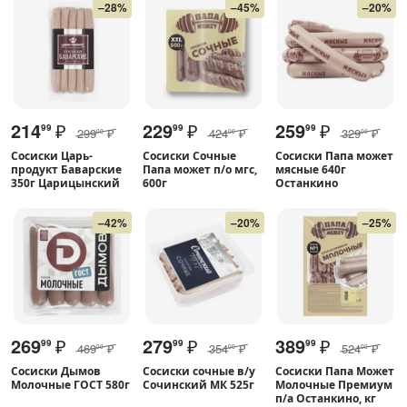
–28%
–45%
–20%
214
₽
229
₽
259
₽
99
99
99
299
₽
424
₽
329
₽
00
00
00
Сосиски Царь-
Сосиски Сочные
Сосиски Папа может
продукт Баварские
Папа может п/о мгс,
мясные 640г
350г Царицынский
600г
Останкино
–42%
–20%
–25%
269
₽
279
₽
389
₽
99
99
99
469
₽
354
₽
524
₽
00
00
00
Сосиски Дымов
Сосиски сочные в/у
Сосиски Папа Может
Молочные ГОСТ 580г
Сочинский МК 525г
Молочные Премиум
п/а Останкино, кг