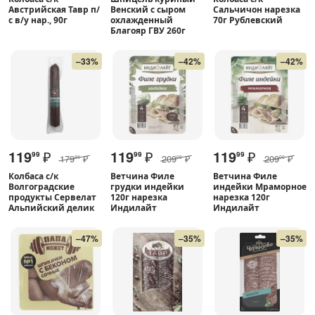
Австрийская Тавр п/
Венский с сыром
Сальчичон нарезка
с в/у нар., 90г
охлажденный
70г Рублевский
Благояр ГВУ 260г
–33%
–42%
–42%
119
₽
119
₽
119
₽
99
99
99
179
₽
209
₽
209
₽
99
00
00
Колбаса с/к
Ветчина Филе
Ветчина Филе
Волгоградские
грудки индейки
индейки Мраморное
продукты Сервелат
120г нарезка
нарезка 120г
Альпийский делик
Индилайт
Индилайт
–47%
–35%
–35%