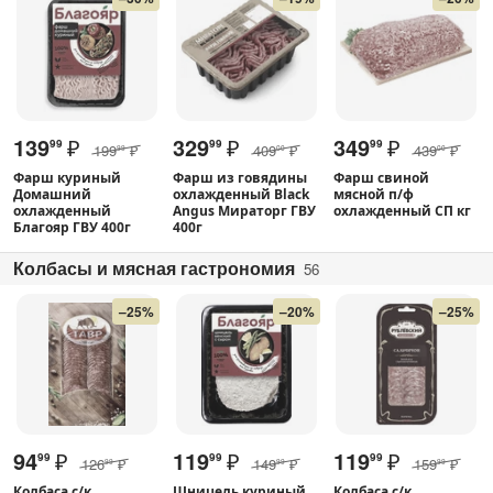
139
₽
329
₽
349
₽
99
99
99
199
₽
409
₽
439
₽
99
00
00
Фарш куриный
Фарш из говядины
Фарш свиной
Домашний
охлажденный Black
мясной п/ф
охлажденный
Angus Мираторг ГВУ
охлажденный СП кг
Благояр ГВУ 400г
400г
Колбасы и мясная гастрономия
56
–25%
–20%
–25%
94
₽
119
₽
119
₽
99
99
99
126
₽
149
₽
159
₽
99
99
99
Колбаса с/к
Шницель куриный
Колбаса с/к