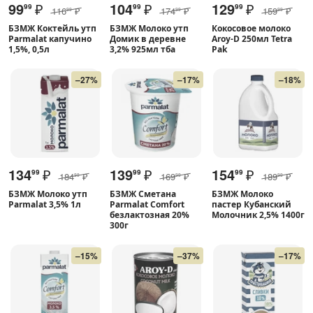
99
₽
104
₽
129
₽
99
99
99
116
₽
174
₽
159
₽
99
99
99
БЗМЖ Коктейль утп
БЗМЖ Молоко утп
Кокосовое молоко
Parmalat капучино
Домик в деревне
Aroy-D 250мл Tetra
1,5%, 0,5л
3,2% 925мл тба
Pak
–27%
–17%
–18%
134
₽
139
₽
154
₽
99
99
99
184
₽
169
₽
189
₽
99
99
99
БЗМЖ Молоко утп
БЗМЖ Cметана
БЗМЖ Молоко
Parmalat 3,5% 1л
Parmalat Comfort
пастер Кубанский
безлактозная 20%
Молочник 2,5% 1400г
300г
–15%
–37%
–17%