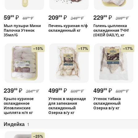
59
₽
209
₽
229
₽
99
99
99
69
₽
249
₽
299
₽
99
00
99
Мыл пузыри Мини
Печень куриная п/ф
Голень цыпленка
Палочка Утенок
охлажденный кг
охлажденная ТЧН!
35мл/G
(ОКЕЙ DAILY), кг
–15%
–17%
–17%
239
₽
499
₽
499
₽
99
99
99
284
₽
609
₽
609
₽
00
00
00
Крыло куриное
Утенок в маринаде
Утенок табака
охлажденное
для запекания
охлажденный
Иловлинские
охлажденный
Озерка в/у кг
цыплята н/п кг
Озерка в/у кг
Индейка
1
–25%