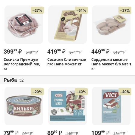
–27%
–51%
–27%
399
₽
419
₽
449
₽
99
99
99
549
₽
874
₽
619
₽
00
00
00
Сосиски Премиум
Сосиски Сливочные
Сардельки мясные
Волгоградский МК,
п/о Папа может кг
Папа Может б/о мгс 1
кг
кг
Рыба
52
–20%
–40%
–40%
79
₽
89
₽
109
₽
99
99
99
99
₽
149
₽
184
₽
99
99
99