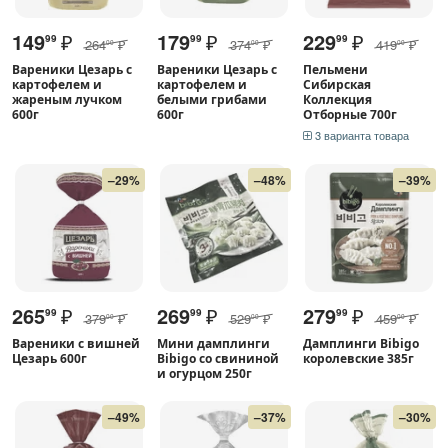
149
₽
179
₽
229
₽
99
99
99
264
₽
374
₽
419
₽
00
00
00
Вареники Цезарь с
Вареники Цезарь с
Пельмени
картофелем и
картофелем и
Сибирская
жареным лучком
белыми грибами
Коллекция
600г
600г
Отборные 700г
3 варианта товара
–29%
–48%
–39%
265
₽
269
₽
279
₽
99
99
99
379
₽
529
₽
459
₽
00
00
00
Вареники с вишней
Мини дамплинги
Дамплинги Bibigo
Цезарь 600г
Bibigo со свининой
королевские 385г
и огурцом 250г
–49%
–37%
–30%