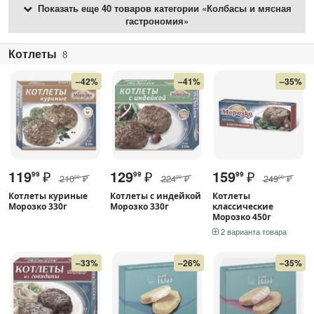
Показать еще 40 товаров категории «Колбасы и мясная
гастрономия»
Котлеты
8
–42%
–41%
–35%
119
₽
129
₽
159
₽
99
99
99
210
₽
224
₽
249
₽
00
00
00
Котлеты куриные
Котлеты с индейкой
Котлеты
Морозко 330г
Морозко 330г
классические
Морозко 450г
2 варианта товара
–33%
–26%
–35%