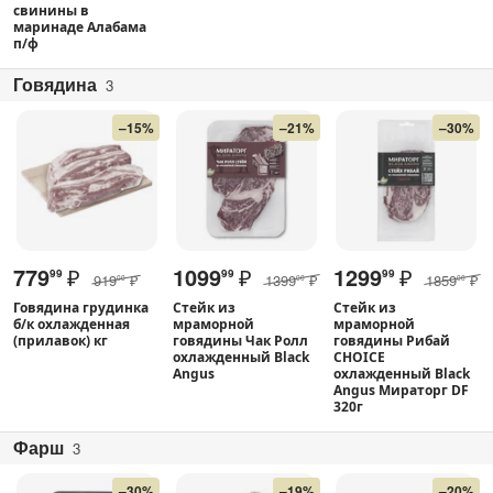
свинины в
маринаде Алабама
п/ф
Говядина
3
–15%
–21%
–30%
779
₽
1099
₽
1299
₽
99
99
99
919
₽
1399
₽
1859
₽
00
00
00
Говядина грудинка
Стейк из
Стейк из
б/к охлажденная
мраморной
мраморной
(прилавок) кг
говядины Чак Ролл
говядины Рибай
охлажденный Black
CHOICE
Angus
охлажденный Black
Angus Мираторг DF
320г
Фарш
3
–30%
–19%
–20%