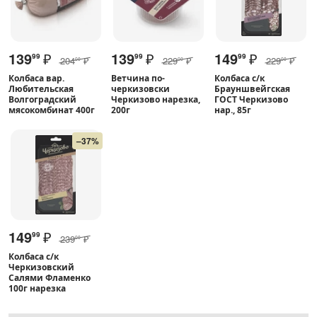
139
₽
139
₽
149
₽
99
99
99
204
₽
229
₽
229
₽
00
00
00
Колбаса вар.
Ветчина по-
Колбаса с/к
Любительская
черкизовски
Брауншвейгская
Волгоградский
Черкизово нарезка,
ГОСТ Черкизово
мясокомбинат 400г
200г
нар., 85г
–37%
149
₽
99
239
₽
00
Колбаса с/к
Черкизовский
Салями Фламенко
100г нарезка