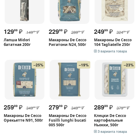
129
₽
229
₽
249
₽
99
99
99
149
₽
289
₽
324
₽
49
00
00
Лапша Midori
Макароны De Cecco
Макароны De Cecco
бататная 200г
Ригатони N24, 500г
104 Tagliatelle 250г
3 варианта товара
–25%
–19%
–23%
259
₽
279
₽
289
₽
99
99
99
349
₽
349
₽
379
₽
00
00
00
Макароны De Cecco
Макароны De Cecco
Клецки De Cecco
Орекьетте N91, 500г
Fusilli lunghi bucati
картофельные
005 500г
Ньокки, 500г
3 варианта товара