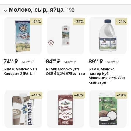
Молоко, сыр, яйца
192
–34%
–22%
–21%
74
₽
84
₽
89
₽
99
99
99
114
₽
109
₽
114
₽
99
99
99
БЗМЖ Молоко УТП
БЗМЖ Молоко утп
БЗМЖ Молоко
Калория 2,5% 1л
ОКЕЙ 3,2% 975мл тва
пастер Куб.
Молочник 2,5% 720г
канистра
–14%
–40%
–18%