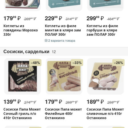
179
₽
229
₽
299
₽
99
99
99
269
₽
314
₽
464
₽
00
00
00
Котлеты из
Котлеты из филе
Котлеты из филе
говядины Морозко
минтая в кляре зам
горбуши в кляре
330г
ПОЛАР 300г
зам ПОЛАР 300г
2 варианта товара
Сосиски, сардельки
12
–48%
–33%
–26%
139
₽
179
₽
189
₽
99
99
99
274
₽
269
₽
259
₽
00
00
00
Сосиски Папа Может
Сосиски Папа может
Сосиски Папа Может
Сочный гриль п/о
Филейные 400г
сливочные п/о 410г
410г Останкино
Останкино
Останкино