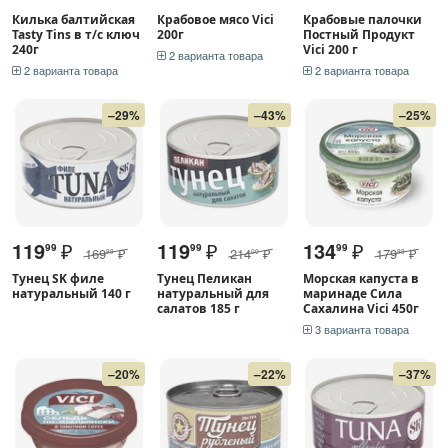
Килька балтийская
Крабовое мясо Vici
Крабовые палочки
Tasty Tins в т/с ключ
200г
Постный Продукт
240г
Vici 200 г
2 варианта товара
2 варианта товара
2 варианта товара
–29%
–43%
–25%
119
₽
119
₽
134
₽
99
99
99
169
₽
214
₽
179
₽
99
00
99
Тунец SK филе
Тунец Пеликан
Морская капуста в
натуральный 140 г
натуральный для
маринаде Сила
салатов 185 г
Сахалина Vici 450г
3 варианта товара
–20%
–22%
–37%