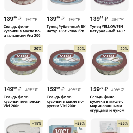
139
₽
139
₽
139
₽
99
99
99
174
₽
179
₽
224
₽
99
99
00
Сельдь филе-
Тунец Рубленный ВК
Тунец YELLOWFIN
кусочки в масле по-
натур 185г ключ б/к
натуральный 140 г
итальянски Vici 200г
–20%
–20%
–20%
149
₽
159
₽
159
₽
99
99
99
187
₽
199
₽
199
₽
99
99
99
Сельдь филе-
Сельдь филе-
Сельдь филе-
кусочки по-японски
кусочки в масле по-
кусочки в масле с
Vici 200г
русски Vici 200г
маринованными
огурцами и луком
–15%
–29%
–26%