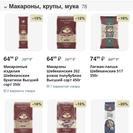
Макароны, крупы, мука
78
–15%
–15%
–16%
64
₽
64
₽
74
₽
99
99
99
76
₽
76
₽
89
₽
99
99
99
Макаронные
Макароны
Лагман-лапша
изделия
Шебекинские 202
Шебекинские 517
Шебекинские
рожок полубублик
350г
букатини Высший
Высший сорт 450г
сорт 350г
7 вариантов товара
2 варианта товара
–16%
–15%
–20%