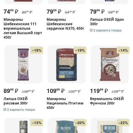
74
₽
79
₽
79
₽
99
99
99
89
₽
94
₽
99
₽
99
99
99
Макароны
Макароны
Лапша ОКЕЙ Удон
Шебекинские 111
Шебекинские
300г
вермишелька
сердечки N370, 450г
2 варианта товара
легкая Высший сорт
450г
–18%
–19%
–14%
89
₽
109
₽
119
₽
99
99
99
109
₽
136
₽
139
₽
99
99
99
Лапша ОКЕЙ
Макароны
Вермишель ОКЕЙ
рисовая 300г
Националь Птитим
Фунчоза 200г
450г
2 варианта товара
–13%
–20%
–22%