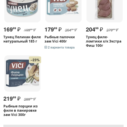
169
₽
179
₽
204
₽
99
99
99
199
₽
254
₽
279
₽
99
00
00
Тунец Пеликан филе
Рыбные палочки
Тунец филе-
натуральный 185 г
зам Vici 400г
ломтики х/к Экстра
Фиш 100г
2 варианта товара
–23%
219
₽
99
289
₽
00
Рыбные порции из
филе в панировке
зам Vici 300г