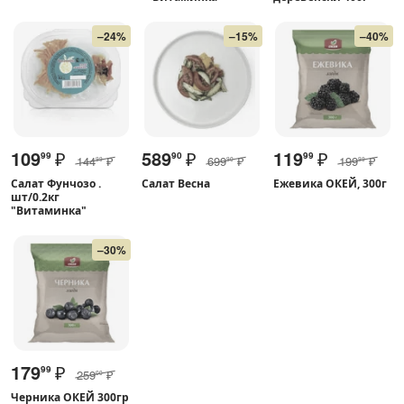
–24%
–15%
–40%
109
₽
589
₽
119
₽
99
90
99
144
₽
699
₽
199
₽
99
90
99
Салат Фунчозо .
Салат Весна
Ежевика ОКЕЙ, 300г
шт/0.2кг
"Витаминка"
–30%
179
₽
99
259
₽
00
Черника ОКЕЙ 300гр