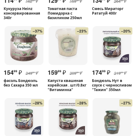
114
₽
129
₽
134
₽
162
₽
159
₽
264
₽
99
99
00
Кукуруза Heinz
Томатная паста
Cмесь Мираторг
консервированная
Помидорка с
Рататуй 400г
340г
базиликом 250мл
–37%
–23%
–20%
154
₽
159
₽
174
₽
99
99
99
249
₽
209
₽
219
₽
00
99
00
фасоль Бондюэль
Капуста квашеная
Бондюэль Нут в
без Сахара 350 мл
корейская . шт/0.8кг
соусе с черносливом
"Витаминка"
"Тажин" 350мл
–28%
–28%
–27%