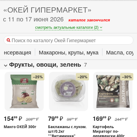
«ОКЕЙ ГИПЕРМАРКЕТ»
с 11 по 17 июня 2026
каталог закончился
смотреть актуальные каталоги (2)
Консервация
Макароны, крупы, мука
Масла, соу
Фрукты, овощи, зелень
7
–25%
–20%
–30%
154
₽
79
₽
169
₽
99
99
99
209
₽
99
₽
244
₽
00
99
00
Манго ОКЕЙ 300г
Баклажаны с луком.
Картофель
шт/0.2кг
Мираторг по-
""Витаминка"
деревенски 400г